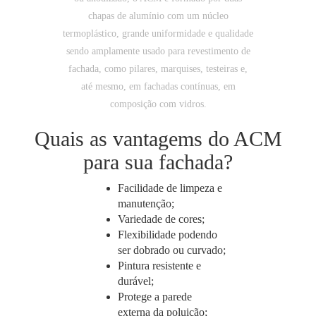
chapas de alumínio com um núcleo
termoplástico, grande uniformidade e qualidade
sendo amplamente usado para revestimento de
fachada, como pilares, marquises, testeiras e,
até mesmo, em fachadas contínuas, em
composição com vidros.
Quais as vantagems do ACM
para sua fachada?
Facilidade de limpeza e
manutenção;
Variedade de cores;
Flexibilidade podendo
ser dobrado ou curvado;
Pintura resistente e
durável;
Protege a parede
externa da poluição;