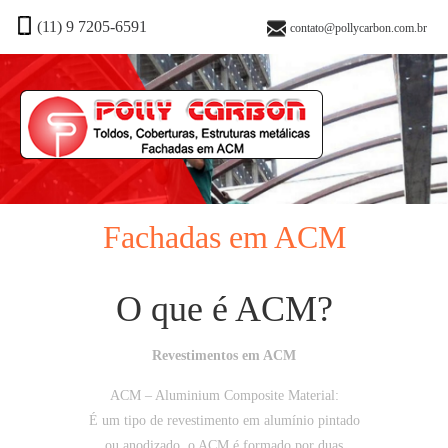
(11) 9 7205-6591
contato@pollycarbon.com.br
Fachadas em ACM
O que é ACM?
Revestimentos em ACM
ACM – Aluminium Composite Material:
É um tipo de revestimento em alumínio pintado
ou anodizado, o ACM é formado por duas